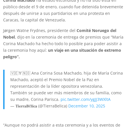
Corina Machado
ha estado escondida y no ha sido vista en
público desde el 9 de enero, cuando fue detenida brevemente
después de unirse a sus partidarios en una protesta en
Caracas, la capital de Venezuela.
Jørgen Watne Frydnes, presidente del
Comité Noruego del
Nobel
, dijo en la ceremonia de entrega de premios que “María
Corina Machado ha hecho todo lo posible para poder asistir a
la ceremonia hoy aquí:
un viaje en una situación de extremo
peligro”.
🇻🇪🏅🇳🇴 Ana Corina Sosa Machado, hija de María Corina
Machado, aceptó el Premio Nobel de la Paz en
representación de la líder opositora venezolana.
También se puede ver más miembros de su familia, como
su madre, Corina Parisca.
pic.twitter.com/ygJJ3WXltA
— 𝐓𝐢𝐞𝐫𝐫𝐚𝐁é𝐥𝐢𝐜𝐚 (@TierraBelica)
December 10, 2025
“Aunque no podrá asistir a esta ceremonia y a los eventos de