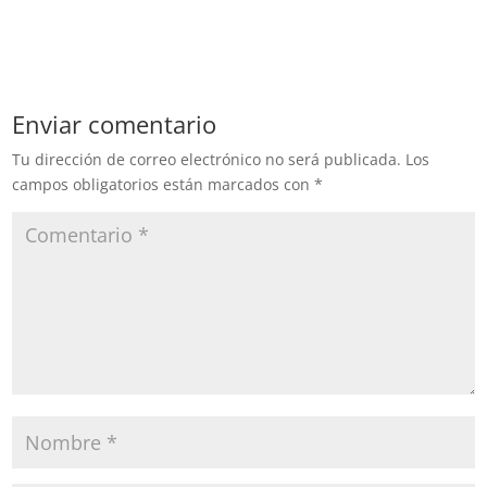
subsecretario de Salud del
gobierno federal, Hugo
López-Gatell, acusó que la
Secretaría de Salud ha
sido acosada por
Enviar comentario
despachos que trabajan
para la industria del
Tu dirección de correo electrónico no será publicada.
Los
tabaco y que han
campos obligatorios están marcados con
*
promovido más…