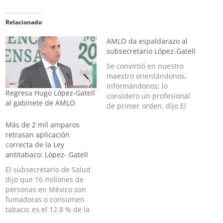
Relacionado
AMLO da espaldarazo al
subsecretario López-Gatell
Se convirtió en nuestro
maestro orientándonos,
informándonos; lo
Regresa Hugo López-Gatell
considero un profesional
al gabinete de AMLO
de primer orden, dijo El
presidente Andrés Manuel
Más de 2 mil amparos
López Obrador respaldó el
retrasan aplicación
trabajo del subsecretario
correcta de la Ley
de Saludo, Hugo López-
antitabaco: López- Gatell
Gatell Ramírez, ya que
durante más de un año de
El subsecretario de Salud
las conferencias de prensa
dijo que 16 millones de
vespertinas para informar
personas en México son
del covid se convirtió…
fumadoras o consumen
tabaco; es el 12.8 % de la
población del país El