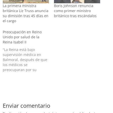
La primera ministra
Boris Johnson renuncia
británica Liz Truss anuncia
como primer ministro
su dimisión tras 45 días en
británico tras escándalos
el cargo
Preocupación en Reino
Unido por salud de la
Reina Isabel II
“La Reina está bajo
supervisión médica en
Balmoral, después de que
los médicos se
preocuparan por su
salud”, informaron desde
el Palacio de Buckingham
El Palacio de Buckingham
informó este jueves que
los médicos de la Reina
Isabel II están
Enviar comentario
preocupados por su salud
y que recomendaron la