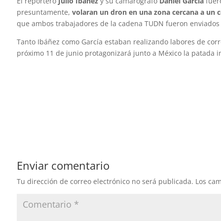
El reportero
Julio Ibáñez
y su camarógrafo
Daniel García
fuer
presuntamente,
volaran un dron en una zona cercana a un 
que ambos trabajadores de la cadena TUDN fueron enviados a
Tanto Ibáñez como García estaban realizando labores de corr
próximo 11 de junio protagonizará junto a México la patada in
Enviar comentario
Tu dirección de correo electrónico no será publicada.
Los cam