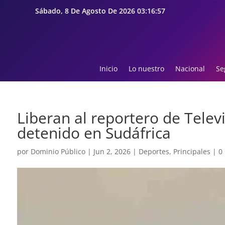
Sábado, 8 De Agosto De 2026 03:16:58
Inicio
Lo nuestro
Nacional
Se
Liberan al reportero de Televi
detenido en Sudáfrica
por
Dominio Público
|
Jun 2, 2026
|
Deportes
,
Principales
|
0