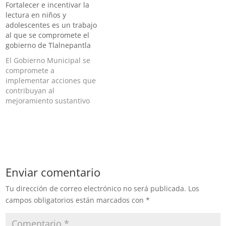
Fortalecer e incentivar la
lectura en niños y
adolescentes es un trabajo
al que se compromete el
gobierno de Tlalnepantla
El Gobierno Municipal se
compromete a
implementar acciones que
contribuyan al
mejoramiento sustantivo
de este importante rubro.
Durante la Décima Quinta
Sesión de Cabildo abierto
de Tlalnepantla realizada
en el Salón del Pueblo, se
dejó en claro la
Enviar comentario
importancia de la lectura
desde una edad temprana
Tu dirección de correo electrónico no será publicada.
Los
en niñas y niños,…
campos obligatorios están marcados con
*