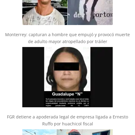
Monterrey: capturan a hombre que empujó y provocó muerte
de adulto mayor atropellado por tráiler
FGR detiene a apoderada legal de empresa ligada a Ernesto
Ruffo por huachicol fiscal