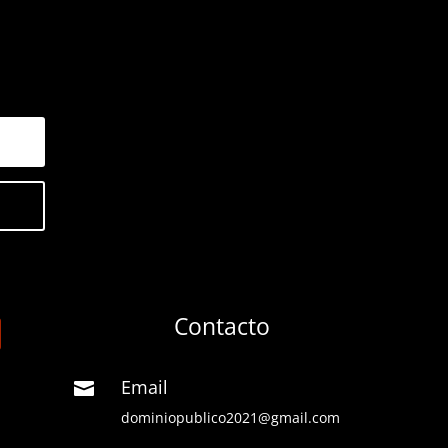
Contacto
Email

dominiopublico2021@gmail.com