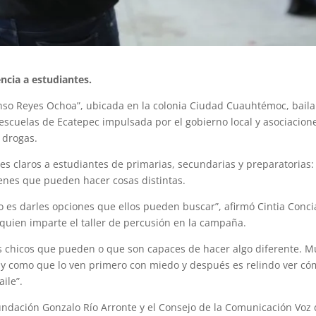
encia a estudiantes.
nso Reyes Ochoa”, ubicada en la colonia Ciudad Cuauhtémoc, baila
 escuelas de Ecatepec impulsada por el gobierno local y asociacione
 drogas.
s claros a estudiantes de primarias, secundarias y preparatorias:
venes que pueden hacer cosas distintas.
o es darles opciones que ellos pueden buscar”, afirmó Cintia Concia
, quien imparte el taller de percusión en la campaña.
os chicos que pueden o que son capaces de hacer algo diferente. M
n y como que lo ven primero con miedo y después es relindo ver có
ile”.
Fundación Gonzalo Río Arronte y el Consejo de la Comunicación Voz 