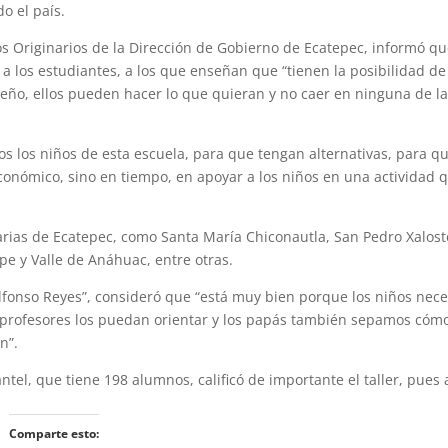
o el país.
s Originarios de la Dirección de Gobierno de Ecatepec, informó qu
a los estudiantes, a los que enseñan que “tienen la posibilidad de
 sueño, ellos pueden hacer lo que quieran y no caer en ninguna de la
os los niños de esta escuela, para que tengan alternativas, para 
conómico, sino en tiempo, en apoyar a los niños en una actividad q
rias de Ecatepec, como Santa María Chiconautla, San Pedro Xalost
e y Valle de Anáhuac, entre otras.
lfonso Reyes”, consideró que “está muy bien porque los niños nec
s profesores los puedan orientar y los papás también sepamos cóm
n”.
ntel, que tiene 198 alumnos, calificó de importante el taller, pues
Comparte esto: