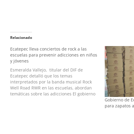
Relacionado
Ecatepec lleva conciertos de rock a las
escuelas para prevenir adicciones en niños
y jóvenes
Esmeralda Vallejo, titular del DIF de
Ecatepec detalló que los temas
interpretados por la banda musical Rock
Well Road RWR en las escuelas, abordan
temáticas sobre las adicciones El gobierno
Gobierno de E
de Ecatepec, a través del sistema DIF
para zapatos 
municipal, emprendió el programa musical
“No está chido 2023”, cuyo objetivo es
prevenir…