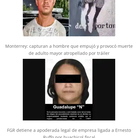
Monterrey: capturan a hombre que empujó y provocó muerte
de adulto mayor atropellado por tráiler
FGR detiene a apoderada legal de empresa ligada a Ernesto
Ruffo por huachicol fiscal