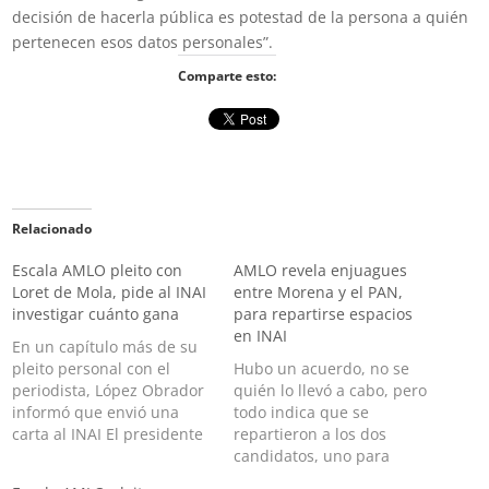
decisión de hacerla pública es potestad de la persona a quién
pertenecen esos datos personales”.
Comparte esto:
Relacionado
Escala AMLO pleito con
AMLO revela enjuagues
Loret de Mola, pide al INAI
entre Morena y el PAN,
investigar cuánto gana
para repartirse espacios
en INAI
En un capítulo más de su
pleito personal con el
Hubo un acuerdo, no se
periodista, López Obrador
quién lo llevó a cabo, pero
informó que envió una
todo indica que se
carta al INAI El presidente
repartieron a los dos
Andrés Manuel López
candidatos, uno para
Obrador envió una carta al
Morena y otro para el PAN