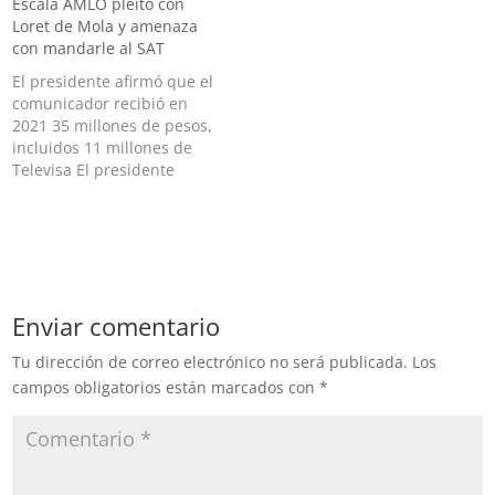
Escala AMLO pleito con
Instituto Nacional de
y eso no debe de
Loret de Mola y amenaza
Transparencia, Acceso a la
permitirse", dijo Al
con mandarle al SAT
Información y Protección
explicar sobre su decisión
de Datos Personales (INAI)
de vetar a los
El presidente afirmó que el
para que inicie una
comisionados del Instituto
comunicador recibió en
investigación sobre…
Nacional de
2021 35 millones de pesos,
Transparencia,…
incluidos 11 millones de
Televisa El presidente
Andrés Manuel López
Obrador intensificó su
pleito personal con el
periodista Carlos Loret de
Mola y presentó el
supuesto sueldo del
Enviar comentario
comunicador, quien reveló
en días pasado
Tu dirección de correo electrónico no será publicada.
Los
información sobre un…
campos obligatorios están marcados con
*