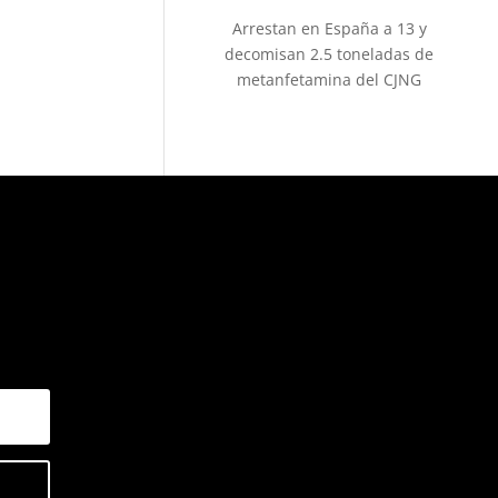
Arrestan en España a 13 y
decomisan 2.5 toneladas de
metanfetamina del CJNG