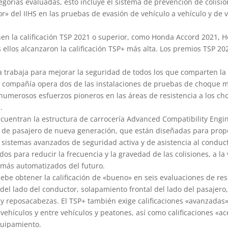
ategorías evaluadas, esto incluye el sistema de prevención de colisi
ior» del IIHS en las pruebas de evasión de vehículo a vehículo y de 
n la calificación TSP 2021 o superior, como Honda Accord 2021, H
llos alcanzaron la calificación TSP+ más alta. Los premios TSP 20
 trabaja para mejorar la seguridad de todos los que comparten la 
compañía opera dos de las instalaciones de pruebas de choque 
numerosos esfuerzos pioneros en las áreas de resistencia a los ch
.
ncuentran la estructura de carrocería Advanced Compatibility Eng
al de pasajero de nueva generación, que están diseñadas para prop
os sistemas avanzados de seguridad activa y de asistencia al conduc
s para reducir la frecuencia y la gravedad de las colisiones, a la
s más automatizados del futuro.
be obtener la calificación de «bueno» en seis evaluaciones de res
el lado del conductor, solapamiento frontal del lado del pasajero,
 y reposacabezas. El TSP+ también exige calificaciones «avanzadas»
 vehículos y entre vehículos y peatones, así como calificaciones «a
quipamiento.