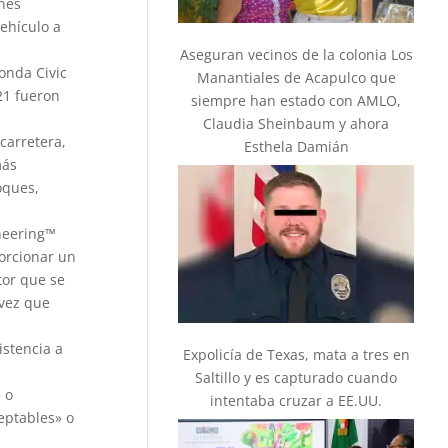
ones
vehículo a
Aseguran vecinos de la colonia Los
onda Civic
Manantiales de Acapulco que
21 fueron
siempre han estado con AMLO,
Claudia Sheinbaum y ahora
carretera,
Esthela Damián
más
oques,
ineering™
orcionar un
tor que se
 vez que
istencia a
Expolicía de Texas, mata a tres en
Saltillo y es capturado cuando
 o
intentaba cruzar a EE.UU.
ceptables» o