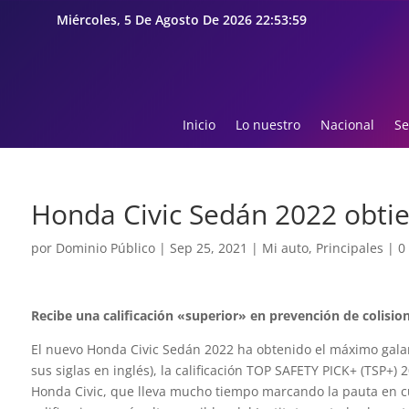
Miércoles, 5 De Agosto De 2026 22:54:00
Inicio
Lo nuestro
Nacional
Se
Honda Civic Sedán 2022 obtien
por
Dominio Público
|
Sep 25, 2021
|
Mi auto
,
Principales
|
0
Recibe una calificación «superior» en prevención de colisi
El nuevo Honda Civic Sedán 2022 ha obtenido el máximo galard
sus siglas en inglés), la calificación TOP SAFETY PICK+ (TSP+) 
Honda Civic, que lleva mucho tiempo marcando la pauta en 