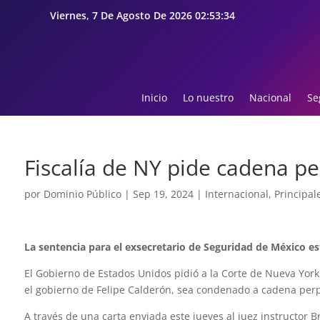
Viernes, 7 De Agosto De 2026 02:53:35
Inicio
Lo nuestro
Nacional
Se
Fiscalía de NY pide cadena p
por
Dominio Público
|
Sep 19, 2024
|
Internacional
,
Principal
La sentencia para el exsecretario de Seguridad de México es
El Gobierno de Estados Unidos pidió a la Corte de Nueva Yor
el gobierno de Felipe Calderón, sea condenado a cadena per
A través de una carta enviada este jueves al juez instructor Br