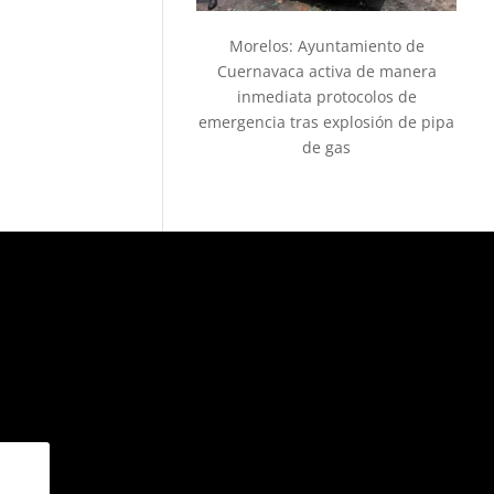
Morelos: Ayuntamiento de
Cuernavaca activa de manera
inmediata protocolos de
emergencia tras explosión de pipa
de gas