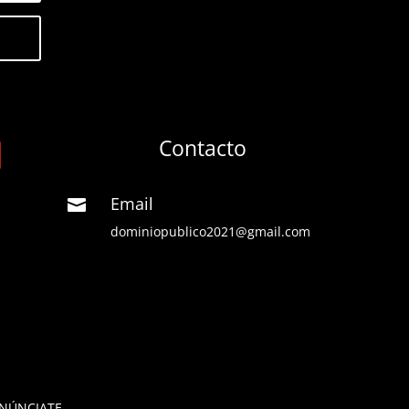
Contacto
Email

dominiopublico2021@gmail.com
NÚNCIATE