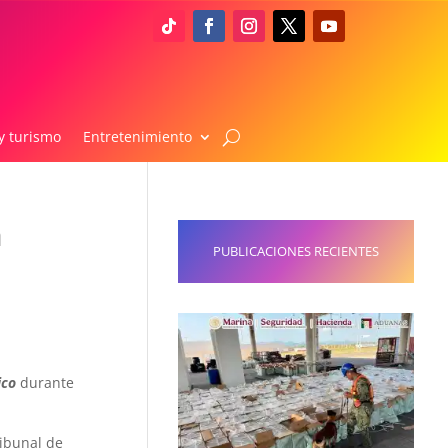
y turismo
Entretenimiento
a
PUBLICACIONES RECIENTES
ico
durante
ribunal de