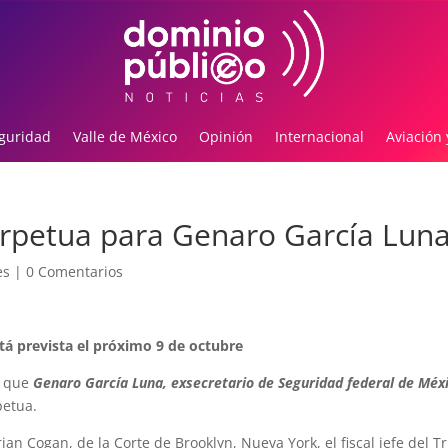
guridad
Valle de México
Opinión
Internacional
Aviación 
erpetua para Genaro García Lun
es
|
0 Comentarios
tá prevista el próximo 9 de octubre
k que
Genaro García Luna, exsecretario de Seguridad federal de Méx
petua.
ian Cogan, de la Corte de Brooklyn, Nueva York, el fiscal jefe del T