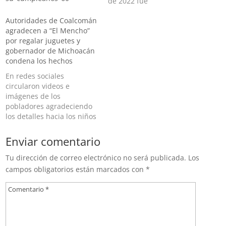
de 2022 fue
detenido Antonio
Autoridades de Coalcomán
Oseguera Cervantes, a
agradecen a “El Mencho”
quien se le conoce como
por regalar juguetes y
'Tony Montana' La Guardia
gobernador de Michoacán
Nacional detuvo este
condena los hechos
domingo a Abraham
Oseguera Cervantes, alias
En redes sociales
‘Don Rodo’, hermano de
circularon videos e
Nemesio Oseguera
imágenes de los
Cervantes, el “Mencho“,…
pobladores agradeciendo
los detalles hacia los niños
de la comunidad, por
parte del líder del Cartel
Enviar comentario
Jalisco Nueva Generación.
Después de que
Tu dirección de correo electrónico no será publicada.
Los
pobladores de Coalcomán
campos obligatorios están marcados con
*
llevaran a cabo presuntos
festejos en honor a
Nemesio Oseguera
Cervantes, alias el
“Mencho”, líder máximo…