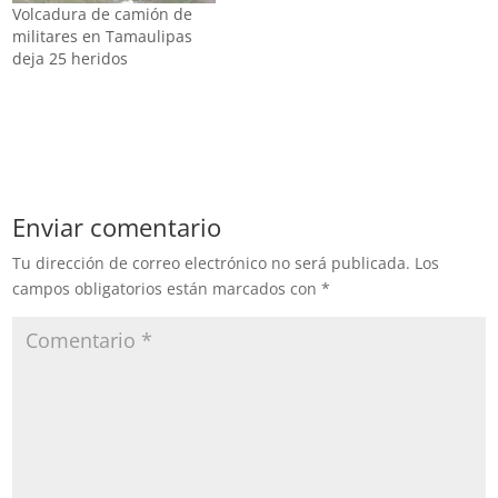
Monterrey, en el municipio
Volcadura de camión de
de Santa Catarina, Nuevo
militares en Tamaulipas
León, que cobró la…
deja 25 heridos
Enviar comentario
Tu dirección de correo electrónico no será publicada.
Los
campos obligatorios están marcados con
*