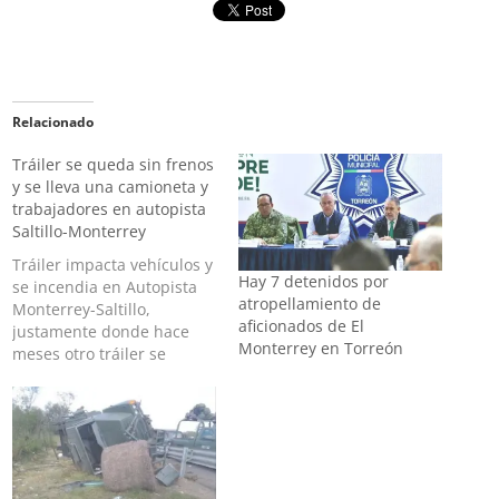
Relacionado
Tráiler se queda sin frenos
y se lleva una camioneta y
trabajadores en autopista
Saltillo-Monterrey
Tráiler impacta vehículos y
Hay 7 detenidos por
se incendia en Autopista
atropellamiento de
Monterrey-Saltillo,
aficionados de El
justamente donde hace
Monterrey en Torreón
meses otro tráiler se
quedó sin frenos y
ocasionó un accidente
similar La mañana de este
sábado ocurrió un
aparatoso accidente en la
autopista Saltillo -