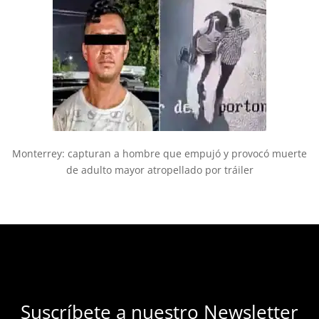
Monterrey: capturan a hombre que empujó y provocó muerte
de adulto mayor atropellado por tráiler
Suscríbete a nuestro Newsletter