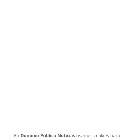
¿Quiénes somos?
Directorio
Aviso de Privacidad
Anúnciate
© Dominio Público Noticias 2021 / Todos los
derechos reservados
En
Dominio Público Noticias
usamos cookies para