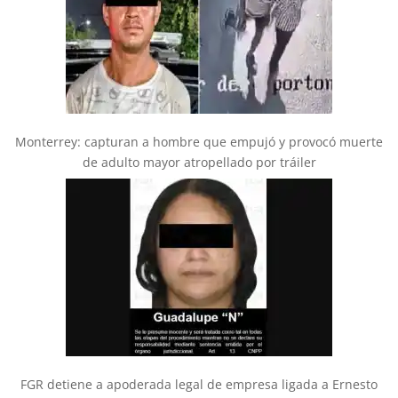
Monterrey: capturan a hombre que empujó y provocó muerte
de adulto mayor atropellado por tráiler
FGR detiene a apoderada legal de empresa ligada a Ernesto