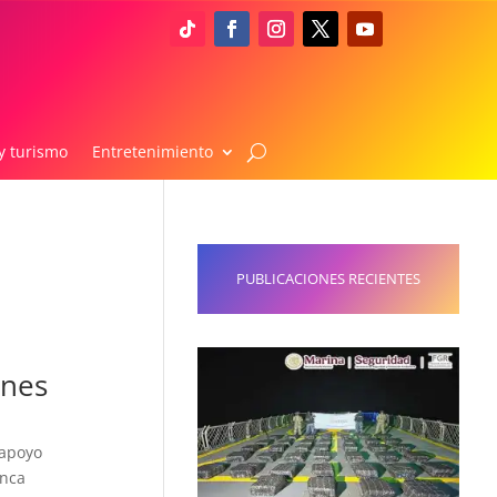
y turismo
Entretenimiento
PUBLICACIONES RECIENTES
ones
 apoyo
anca