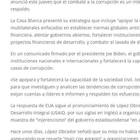
anunció este jueves que el combate a la corrupción es un int
respaldo.
La Casa Blanca presentó su estrategia que incluye “apoyar la
multilaterales enfocados en establecer normas globales antic
financiera, alentar gobiernos abiertos, fortalecer institucion
proyectos financieros de desarrollo, y combatir el lavado de di
En un comunicado firmado por el presidente Joe Biden, el g
instituciones nacionales e internacionales y fortalecerá la ca
casos de corrupción.
«Se apoyará y fortalecerá la capacidad de la sociedad civil, l
para que investiguen y analicen las tendencias de corrupción
exijan cuentas a líderes e informen y respalden los esfuerzos
La respuesta de EUA sigue al pronunciamiento de López Obrad
Desarrollo Integral (USAID, por sus siglas en inglés) a orga
muestra de “injerencismo” del gobierno estadounidense “en 
Hace unos días, López Obrador señaló que su nota no había r
asegurando que reparte “maíz con gorgojo” a organizaciones 