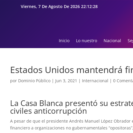
Viernes, 7 De Agosto De 2026 22:12:29
Inicio
Lo nuestro
Nacional
Se
Estados Unidos mantendrá f
por
Dominio Público
|
Jun 3, 2021
|
Internacional
|
0 Comenta
La Casa Blanca presentó su estrat
civiles anticorrupción
A pesar de que el presidente Andrés Manuel López Obrador e
financiero a organizaciones no gubernamentales “opositoras”