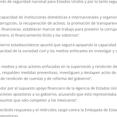
erés de seguridad nacional para Estados Unidos y por lo tanto segu
 capacidad de instituciones domésticas e internacionales y organi
orrupción, la recuperación de activos, la promoción de transparen
es financieras, establecer marcos de trabajo para prevenir la corrup
nero, el financiamiento ilícito y los sobornos”.
obierno estadounidense apuntó que seguirá apoyando la capacidad
pacidad de la sociedad civil y los medios enfocados en investigar y
os medios y otros actores enfocados en la supervisión y rendición d
, respalden medidas preventivas, investiguen y destapen actos de
 de rendición de cuentas y de reforma del gobierno”.
or por el supuesto apoyo financiero de la Agencia de Estados Uni
nizaciones opositoras a su gobierno, acusando que esto representab
asuntos que sólo competen a los mexicanos”.
ecibido respuesta y el miércoles cargó contra la Embajada de Esta
opositoras.