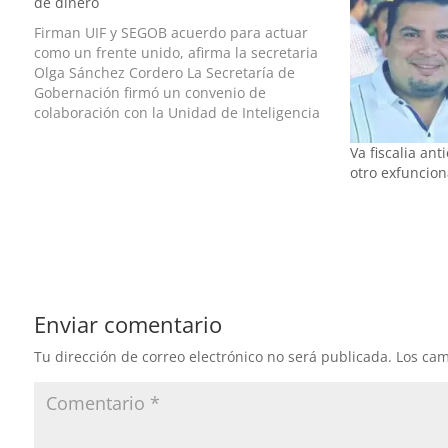
de dinero
Firman UIF y SEGOB acuerdo para actuar
como un frente unido, afirma la secretaria
Olga Sánchez Cordero La Secretaría de
Gobernación firmó un convenio de
colaboración con la Unidad de Inteligencia
Financiera (UIF) de la Secretaría de
Va fiscalia an
Hacienda y Crédito Público para el
otro exfuncio
intercambio de información a fin de
prevenir…
Enviar comentario
Tu dirección de correo electrónico no será publicada.
Los cam