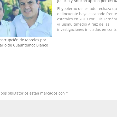
Justicia y Anticorrupción por «El R
El gobierno del estado rechaza qu
delincuente haya escapado frente 
estatales en 2019 Por Luis Fernán
@luismultimedio A raíz de las
investigaciones iniciadas en contr
gobernador Cuauhtémoc Blanco p
ticorrupción de Morelos por
presuntos vínculos con la delincu
nario de Cuauhtémoc Blanco
organizada, el conflicto entre el 
con los fiscales de…
pos obligatorios están marcados con
*