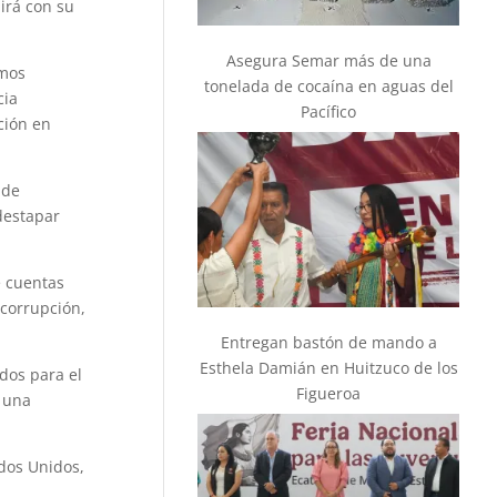
irá con su
Asegura Semar más de una
smos
tonelada de cocaína en aguas del
cia
Pacífico
ción en
 de
 destapar
e cuentas
 corrupción,
Entregan bastón de mando a
Esthela Damián en Huitzuco de los
dos para el
Figueroa
a una
dos Unidos,