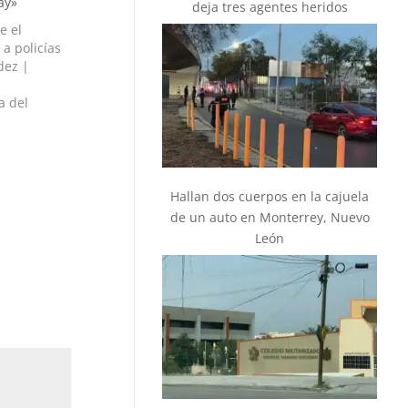
ay»
deja tres agentes heridos
e el
a policías
dez |
a del
or sus
encia
mandatario
Hallan dos cuerpos en la cajuela
de un auto en Monterrey, Nuevo
León