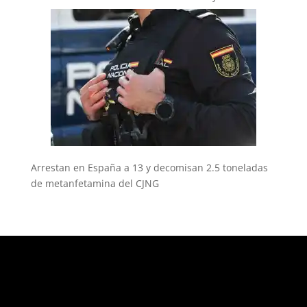
Arrestan en España a 13 y decomisan 2.5 toneladas
de metanfetamina del CJNG