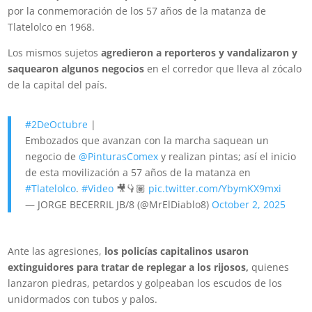
por la conmemoración de los 57 años de la matanza de
Tlatelolco en 1968.
Los mismos sujetos
agredieron a reporteros y vandalizaron y
saquearon algunos negocios
en el corredor que lleva al zócalo
de la capital del país.
#2DeOctubre
|
Embozados que avanzan con la marcha saquean un
negocio de
@PinturasComex
y realizan pintas; así el inicio
de esta movilización a 57 años de la matanza en
#Tlatelolco
.
#Video
🎥👇🏽
pic.twitter.com/YbymKX9mxi
— JORGE BECERRIL JB/8 (@MrElDiablo8)
October 2, 2025
Ante las agresiones,
los policías capitalinos usaron
extinguidores para tratar de replegar a los rijosos,
quienes
lanzaron piedras, petardos y golpeaban los escudos de los
unidormados con tubos y palos.