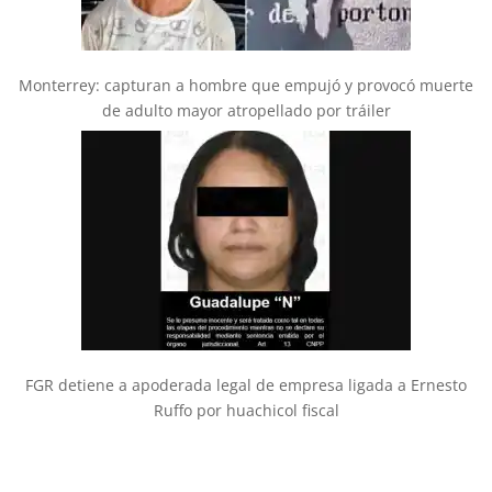
Monterrey: capturan a hombre que empujó y provocó muerte
de adulto mayor atropellado por tráiler
FGR detiene a apoderada legal de empresa ligada a Ernesto
Ruffo por huachicol fiscal