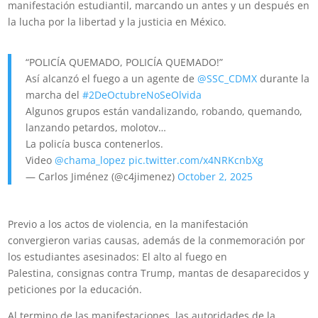
manifestación
estudiantil, marcando un antes y un después en
la lucha por la libertad y la justicia en México.
“POLICÍA QUEMADO, POLICÍA QUEMADO!”
Así alcanzó el fuego a un agente de
@SSC_CDMX
durante la
marcha del
#2DeOctubreNoSeOlvida
Algunos grupos están vandalizando, robando, quemando,
lanzando petardos, molotov…
La policía busca contenerlos.
Video
@chama_lopez
pic.twitter.com/x4NRKcnbXg
— Carlos Jiménez (@c4jimenez)
October 2, 2025
Previo a los actos de violencia, en la manifestación
convergieron varias causas, además de la conmemoración por
los estudiantes asesinados: El alto al fuego en
Palestina, consignas contra Trump, mantas de desaparecidos y
peticiones por la educación.
Al termino de las manifestaciones, las autoridades de la