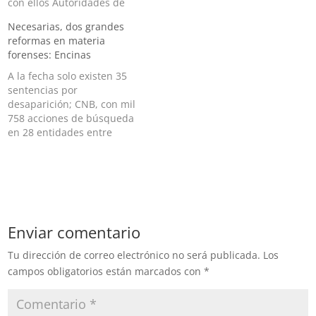
con ellos Autoridades de
horas, arribaron a las
Coahuila, Nuevo León y
oficinas del Semefo
Necesarias, dos grandes
Tamaulipas trabajan en
(Servicio Médico Forense)
reformas en materia
coordinación para localizar
de Ciudad Victoria,
forenses: Encinas
al alcalde de Guerrero,
familiares del exdiputado
Coahuila, Mario Cedillo,
local, Pedro César
A la fecha solo existen 35
así como a un grupo de
Carrizales Becerra alias ‘El
sentencias por
funcionarios que lo
Mijis’, reportado como
desaparición; CNB, con mil
acompañaban. Según los
desaparecido desde…
758 acciones de búsqueda
primeros reportes,…
en 28 entidades entre
febrero de 2019 y junio de
este año Al encabezar la
presentación del informe
semestral de personas
desaparecidas y no
localizadas, el
Enviar comentario
subsecretario de Derechos
Humanos, Población y
Tu dirección de correo electrónico no será publicada.
Los
Migración, Alejandro…
campos obligatorios están marcados con
*