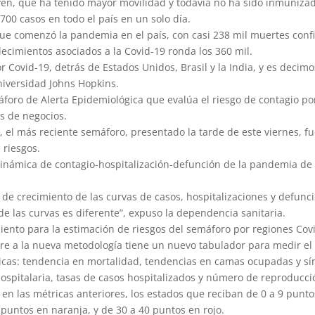
en, que ha tenido mayor movilidad y todavía no ha sido inmunizad
700 casos en todo el país en un solo día.
ue comenzó la pandemia en el país, con casi 238 mil muertes con
llecimientos asociados a la Covid-19 ronda los 360 mil.
r Covid-19, detrás de Estados Unidos, Brasil y la India, y es decim
niversidad Johns Hopkins.
foro de Alerta Epidemiológica que evalúa el riesgo de contagio po
s de negocios.
 el más reciente semáforo, presentado la tarde de este viernes, fu
 riesgos.
inámica de contagio-hospitalización-defunción de la pandemia de 
n de crecimiento de las curvas de casos, hospitalizaciones y defunc
 de las curvas es diferente”, expuso la dependencia sanitaria.
iento para la estimación de riesgos del semáforo por regiones Covi
ere a la nueva metodología tiene un nuevo tabulador para medir el 
tricas: tendencia en mortalidad, tendencias en camas ocupadas y s
ospitalaria, tasas de casos hospitalizados y número de reproducció
en las métricas anteriores, los estados que reciban de 0 a 9 punto
puntos en naranja, y de 30 a 40 puntos en rojo.