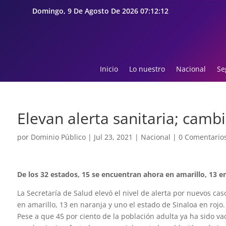
Domingo, 9 De Agosto De 2026 07:12:13
Inicio
Lo nuestro
Nacional
Se
Elevan alerta sanitaria; cam
por
Dominio Público
|
Jul 23, 2021
|
Nacional
|
0 Comentario
De los 32 estados, 15 se encuentran ahora en amarillo, 13 en
La Secretaría de Salud elevó el nivel de alerta por nuevos ca
en amarillo, 13 en naranja y uno el estado de Sinaloa en rojo.
Pese a que 45 por ciento de la población adulta ya ha sido vac