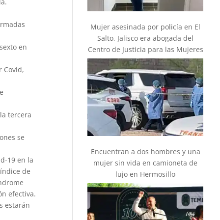
a.
firmadas
Mujer asesinada por policía en El
Salto, Jalisco era abogada del
osexto en
Centro de Justicia para las Mujeres
r Covid,
e
la tercera
iones se
Encuentran a dos hombres y una
d-19 en la
mujer sin vida en camioneta de
índice de
lujo en Hermosillo
índrome
n efectiva.
s estarán