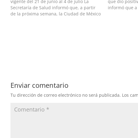
vigente del 21 de junio al 4 de julio La
que dio positi
Secretaría de Salud informó que, a partir
informó que a
de la próxima semana, la Ciudad de México
el Estado de M
regresará a semáforo amarillo, luego de
del semáforo 
pasar 15 días en la fase…
Enviar comentario
Tu dirección de correo electrónico no será publicada.
Los cam