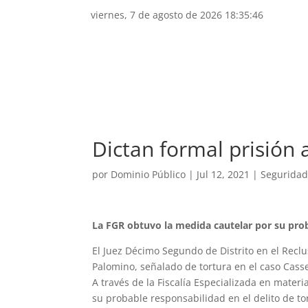
viernes, 7 de agosto de 2026 18:35:47
Inicio
Lo nuestro
Nacional
Se
Dictan formal prisión
por
Dominio Público
|
Jul 12, 2021
|
Segurida
La FGR obtuvo la medida cautelar por su prob
El Juez Décimo Segundo de Distrito en el Recl
Palomino, señalado de tortura en el caso Casse
A través de la Fiscalía Especializada en mate
su probable responsabilidad en el delito de to