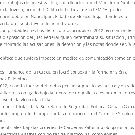
 de trabajos de investigación, coordinados por el Ministerio Públic
para la Investigación del Delito de Tortura, de la FEMDH, pudo
 un inmueble en Naucalpan, Estado de México, lugar donde esta
n la que se detuvo a dicho individuo”.
na con probables hechos de tortura ocurridos en 2012, en contra de
disposición del Juez Federal quien determinará su situación juríd
 montado las acusaciones, la detención y las notas donde se vía l
diática que tuviera impacto en medios de comunicación como en e
hos Humanos de la FGR quien logró conseguir la forma prisión al
enas Palomino.
n 2012, cuando fueron detenidos por un supuesto secuestro y en vid
larta es obligado bajo la fuerza de un policía a estar en la entrev
uso de la violencia oficial.
onces titular de la Secretaría de Seguridad Pública, Genaro Garcí
idos imputado de impulsar las operaciones del Cártel de Sinaloa,
án.
ue oficiales bajo las órdenes de Cárdenas Palomino obligaron a los
léctricas y asfixia con bolsas de plástico, así como golpes.