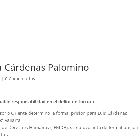
guridad
Valle de México
Opinión
Internacional
Aviación
 a Cárdenas Palomino
d
|
0 Comentarios
able responsabilidad en el delito de tortura
usorio Oriente determinó la formal prisión para Luis Cárdenas
z-Vallarta.
ria de Derechos Humanos (FEMDH), se obtuvo auto de formal prisión
rtura.