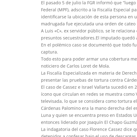
El pasado 5 de julio la FGR informó que “luego
Federal (MPF), adscrito a la Fiscalía Especial 
identificarse la ubicación de esta persona en
madrugada fue ejecutada una orden de cateo e
A Luis «C», ex servidor público, se le relacio
presuntos secuestradores.El imputado quedó a 
En el polémico caso se documentó que todo fue
captura.
Todo esto para poder armar una cobertura me
noticiero de Carlos Loret de Mola.
La Fiscalía Especializada en materia de Derec
presentar las pruebas de tortura contra Cárd
El caso de Cassez e Israel Vallarta sucedió e
ícono que circulan en redes se muestra como Val
televisada, lo que se considera como tortura el 
Cárdenas Palomino era la mano derecha del ent
Luna y quien se encuentra preso en Estados Un
entonces liderado por Joaquín El Chapo Guzm
La indagatoria del caso Florence Cassez dice q
detenidos a confesar bajo el uso de descargas e