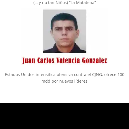
(… y no tan Niños) “La Matatena”
Estados Unidos intensifica ofensiva contra el CJNG; ofrece 100
mdd por nuevos líderes