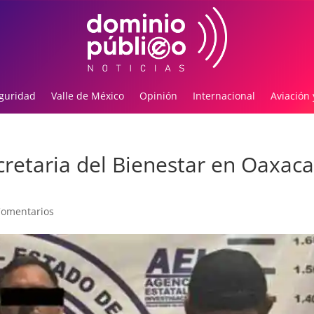
guridad
Valle de México
Opinión
Internacional
Aviación 
cretaria del Bienestar en Oaxaca
Comentarios