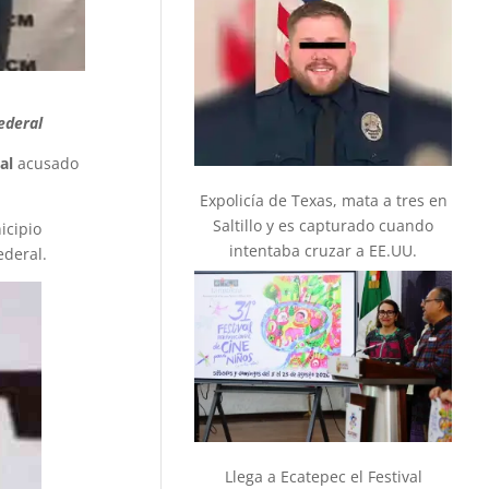
ederal
al
acusado
Expolicía de Texas, mata a tres en
Saltillo y es capturado cuando
icipio
intentaba cruzar a EE.UU.
ederal.
Llega a Ecatepec el Festival