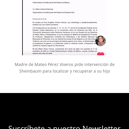
Madre de Mateo Pérez Viveros pide intervención de
Sheinbaum para localizar y recuperar a su hijo
Suscríbete a nuestro Newsletter