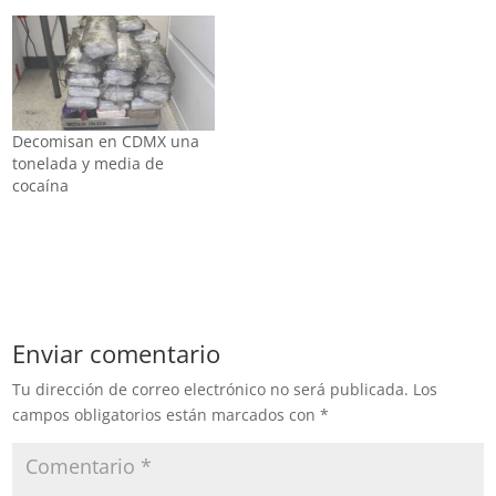
música, en Chiapas
también falsifican las
tiendas OXXO y las
gasolineras de Pemex. En
la carretera federal La
Trinitaria-Lagos de
Montebello, este año
Decomisan en CDMX una
fueron abiertas…
tonelada y media de
cocaína
Enviar comentario
Tu dirección de correo electrónico no será publicada.
Los
campos obligatorios están marcados con
*