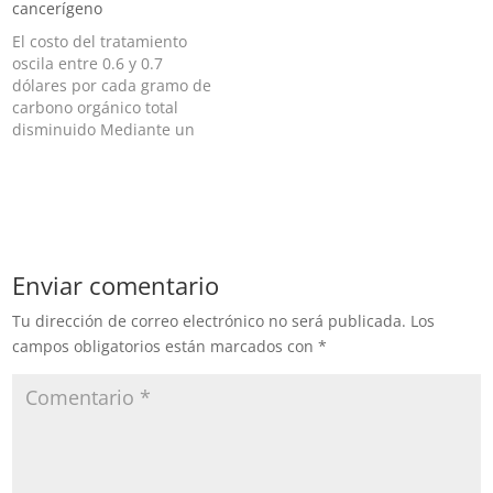
cancerígeno
El costo del tratamiento
oscila entre 0.6 y 0.7
dólares por cada gramo de
carbono orgánico total
disminuido Mediante un
proceso de electro-
oxidación avanzada,
investigadores lograron
degradar la contaminación
del agua generada por el
glifosato en su
Enviar comentario
formulación comercial.
Rubén Vásquez,
Tu dirección de correo electrónico no será publicada.
Los
académico de la IBERO
campos obligatorios están marcados con
*
Ciudad de México, el Dr.…