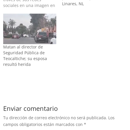
Linares, NL
sociales en una imagen en
la que expresaron sus
condolencias para los
familiares de la mujer En
Nuevo León, la tarde de
este lunes un comando
mató a la coordinadora de
Seguridad Pública del…
Matan al director de
Seguridad Pública de
Teocaltiche; su esposa
resultó herida
Enviar comentario
Tu dirección de correo electrónico no será publicada.
Los
campos obligatorios están marcados con
*