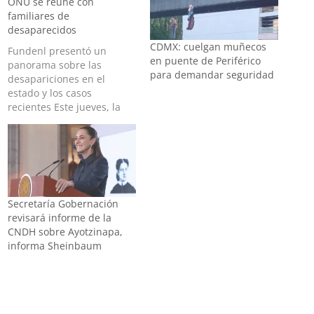
ONU se reúne con
familiares de
desaparecidos
CDMX: cuelgan muñecos
Fundenl presentó un
en puente de Periférico
panorama sobre las
para demandar seguridad
desapariciones en el
estado y los casos
recientes Este jueves, la
organización civil Fuerzas
Unidas por Nuestros
Desaparecidos en Nuevo
León, se reunió con la
Presidenta del Comité
contra las Desaparición
Secretaría Gobernación
Forzada de la ONU, Rosa
revisará informe de la
Carmen Villa y con la
CNDH sobre Ayotzinapa,
Secretaria de este…
informa Sheinbaum