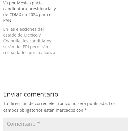
Va por México pacta
próxima gobernadora del
dirigente nacional del PRI,
candidatura presidencial y
Estado de México,
advirtió que el Presidente
de CDMX en 2024 para el
afirmaron Los presidentes
Andrés Manuel López
PAN
nacionales del PRI, PAN y
Obrador intenta “romper”
PRD, Alejandro Moreno,
la alianza opositora, luego
En las elecciones del
Marko Cortes y Jesús
de sus declaraciones en la
estado de México y
Zambrano, destacaron el
conferencia matutina
Coahuila, los candidatos
trabajo de…
donde sugirió que Morena
serán del PRI pero irán
buscaría al tricolor…
respaldados por la alianza
Las dirigencias nacionales
de los partidos Acción
Nacional (PAN),
Revolucionario
Institucional (PRI) y de la
Revolución Democrática
Enviar comentario
(PRD), pactaron que la
candidatura presidencial y
Tu dirección de correo electrónico no será publicada.
Los
para la jefatura del
campos obligatorios están marcados con
*
Gobierno de…