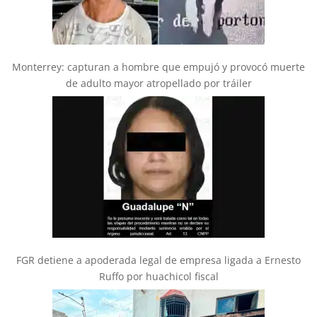
Monterrey: capturan a hombre que empujó y provocó muerte
de adulto mayor atropellado por tráiler
FGR detiene a apoderada legal de empresa ligada a Ernesto
Ruffo por huachicol fiscal