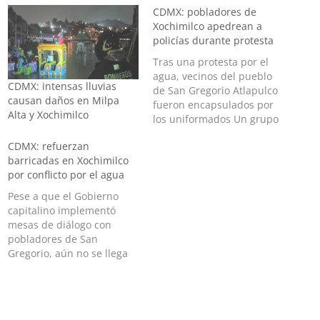
CDMX: pobladores de
Xochimilco apedrean a
policías durante protesta
Tras una protesta por el
agua, vecinos del pueblo
CDMX: intensas lluvias
de San Gregorio Atlapulco
causan daños en Milpa
fueron encapsulados por
Alta y Xochimilco
los uniformados Un grupo
de manifestantes que se
CDMX: refuerzan
encontraban bloqueando
barricadas en Xochimilco
la avenida Nuevo León y la
por conflicto por el agua
avenida Tenochtitlan en la
alcaldía Xochimilco fue
Pese a que el Gobierno
encapsulado por nutrido
capitalino implementó
grupo de integrantes de la
mesas de diálogo con
Secretaría de Seguridad
pobladores de San
Ciudadana, a los que…
Gregorio, aún no se llega
algún acuerdo Este martes
se cumplen seis días de
bloqueos y protestas en el
poblado de San Gregorio