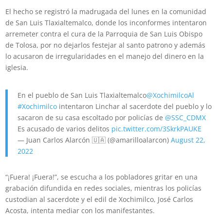
El hecho se registró la madrugada del lunes en la comunidad
de San Luis Tlaxialtemalco, donde los inconformes intentaron
arremeter contra el cura de la Parroquia de San Luis Obispo
de Tolosa, por no dejarlos festejar al santo patrono y además
lo acusaron de irregularidades en el manejo del dinero en la
iglesia.
En el pueblo de San Luis Tlaxialtemalco
@XochimilcoAl
#Xochimilco
intentaron Linchar al sacerdote del pueblo y lo
sacaron de su casa escoltado por policías de
@SSC_CDMX
Es acusado de varios delitos
pic.twitter.com/3SkrkPAUKE
— Juan Carlos Alarcón 🇺🇦 (@amarilloalarcon)
August 22,
2022
“¡Fuera! ¡Fuera!”, se escucha a los pobladores gritar en una
grabación difundida en redes sociales, mientras los policías
custodian al sacerdote y el edil de Xochimilco, José Carlos
Acosta, intenta mediar con los manifestantes.