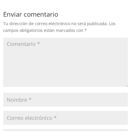
en la alcaldía Xochimilco
contra obras hidráulicas
Enviar comentario
que dicen, son para
robarles el…
Tu dirección de correo electrónico no será publicada.
Los
campos obligatorios están marcados con
*