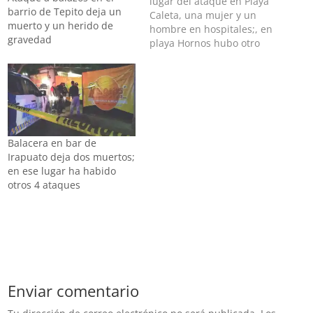
lugar del ataque en Playa
barrio de Tepito deja un
Caleta, una mujer y un
muerto y un herido de
hombre en hospitales;, en
gravedad
playa Hornos hubo otro
ataque Una balacera en
uno acceso de la playa
Caleta, en Acapulco,
ocurrida la tarde del
lunes, dejó tres muertos y
dos heridos, entre ellos
una menor…
Balacera en bar de
Irapuato deja dos muertos;
en ese lugar ha habido
otros 4 ataques
Enviar comentario