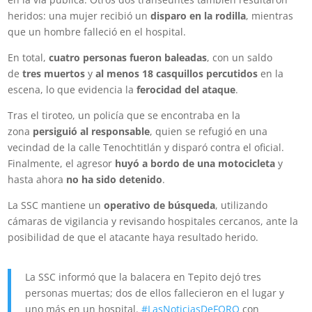
heridos: una mujer recibió un
disparo en la rodilla
, mientras
que un hombre falleció en el hospital.
En total,
cuatro personas fueron baleadas
, con un saldo
de
tres muertos
y
al menos 18 casquillos percutidos
en la
escena, lo que evidencia la
ferocidad del ataque
.
Tras el tiroteo, un policía que se encontraba en la
zona
persiguió al responsable
, quien se refugió en una
vecindad de la calle Tenochtitlán y disparó contra el oficial.
Finalmente, el agresor
huyó a bordo de una motocicleta
y
hasta ahora
no ha sido detenido
.
La SSC mantiene un
operativo de búsqueda
, utilizando
cámaras de vigilancia y revisando hospitales cercanos, ante la
posibilidad de que el atacante haya resultado herido.
La SSC informó que la balacera en Tepito dejó tres
personas muertas; dos de ellos fallecieron en el lugar y
uno más en un hospital.
#LasNoticiasDeFORO
con