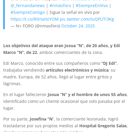
@_fernandanews
|
#nmásforo
|
#SiempreEnVivo
|
#SiempreContigo
| Sigue la señal en vivo por
https://t.co/R0rtaHzYOM
pic.twitter.com/luQPUTi3Kg
— N+ FORO (@nmasforo)
October 24, 2025
Los objetivos del ataque eran Josua “N”, de 20 años, y Edi
Marco “N”, de 22
, ambos comerciantes de la zona.
Edi Marco, conocido entre sus compañeros como
“DJ Edi”
,
trabajaba vendiendo
artículos electrónicos y música
; su
madre, Europa, de 52 años, llegó al lugar entre gritos y
lágrimas.
En el lugar fallecieron
Josua “N” y el hombre de unos 55 años
,
identificado como un cliente ocasional que solo pasaba por el
lugar.
Por su parte,
Josefina “N
”, la comerciante lesionada, logró
trasladarse por sus propios medios al
Hospital Gregorio Salas
,