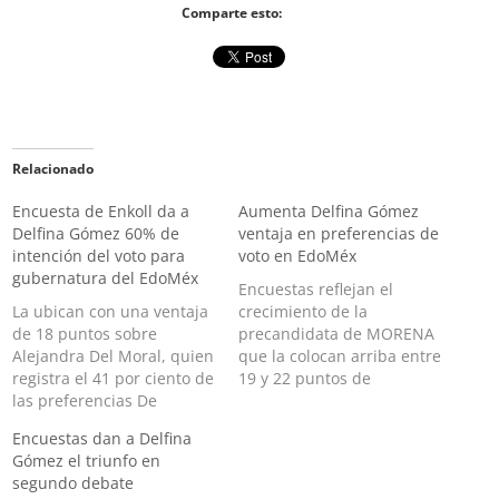
Comparte esto:
Relacionado
Encuesta de Enkoll da a
Aumenta Delfina Gómez
Delfina Gómez 60% de
ventaja en preferencias de
intención del voto para
voto en EdoMéx
gubernatura del EdoMéx
Encuestas reflejan el
La ubican con una ventaja
crecimiento de la
de 18 puntos sobre
precandidata de MORENA
Alejandra Del Moral, quien
que la colocan arriba entre
registra el 41 por ciento de
19 y 22 puntos de
las preferencias De
distancia de la priista Del
acuerdo con la encuesta
Moral La maestra Delfina
Encuestas dan a Delfina
realizada por Enkoll para
Gómez, precandidata de
Gómez el triunfo en
el periódico El Universal, la
MORENA a Gobernadora
segundo debate
maestra Delfina Gómez
del Estado de México,