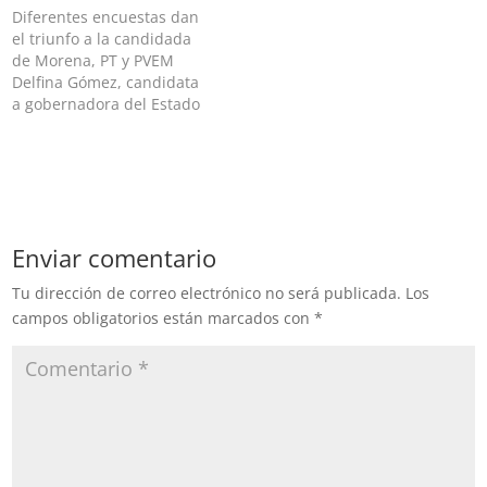
raya el 60 por ciento de
aumentó su ventaja en las
Diferentes encuestas dan
intención de voto, toda vez
encuestas publicadas al
el triunfo a la candidada
que…
cierre de la precampaña…
de Morena, PT y PVEM
Delfina Gómez, candidata
a gobernadora del Estado
de México por MORENA,
PT y PVEM, fue la ganadora
del segundo debate
organizado por el Instituto
Electoral del Estado de
México (IEEM), así lo
Enviar comentario
dieron a conocer las
encuestas…
Tu dirección de correo electrónico no será publicada.
Los
campos obligatorios están marcados con
*