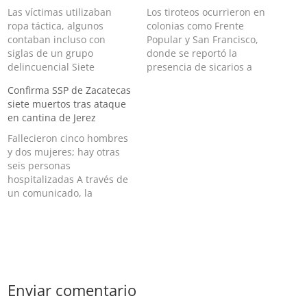
Las víctimas utilizaban
Los tiroteos ocurrieron en
ropa táctica, algunos
colonias como Frente
contaban incluso con
Popular y San Francisco,
siglas de un grupo
donde se reportó la
delincuencial Siete
presencia de sicarios a
hombres que vestían ropa
bordo de camionetas Una
Confirma SSP de Zacatecas
táctica y siglas de un
vez más los pobladores de
siete muertos tras ataque
grupo criminal fueron
Jerez, Zacatecas pasaron
en cantina de Jerez
asesinados a balazos y
una noche de terror ante
encontrados la mañana de
una serie de balaceras
Fallecieron cinco hombres
este domingo en la
que les impidieron
y dos mujeres; hay otras
comunidad de Los Juárez,
conciliar el sueño con
seis personas
en el municipio de Jerez,
tranquilidad. A través…
hospitalizadas A través de
Zacatecas. El hallazgo…
un comunicado, la
Secretaría de Seguridad
Pública de Zacatecas,
informó que siete
personas murieron tras el
ataque en el Bar El
Venadito del municipio de
Enviar comentario
Jerez. En lugar fueron
localizadas 13 personas