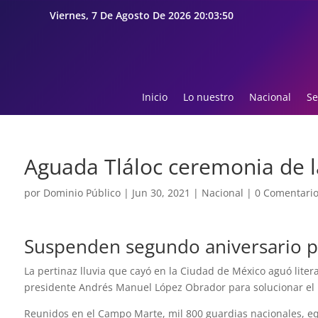
Viernes, 7 De Agosto De 2026 20:03:50
Inicio
Lo nuestro
Nacional
Se
Aguada Tláloc ceremonia de l
por
Dominio Público
|
Jun 30, 2021
|
Nacional
|
0 Comentari
Suspenden segundo aniversario po
La pertinaz lluvia que cayó en la Ciudad de México aguó liter
presidente Andrés Manuel López Obrador para solucionar el p
Reunidos en el Campo Marte, mil 800 guardias nacionales, eq