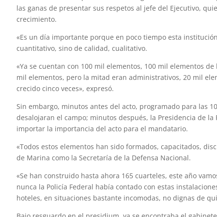
las ganas de presentar sus respetos al jefe del Ejecutivo, q
crecimiento.
«Es un día importante porque en poco tiempo esta institución
cuantitativo, sino de calidad, cualitativo.
«Ya se cuentan con 100 mil elementos, 100 mil elementos de l
mil elementos, pero la mitad eran administrativos, 20 mil e
crecido cinco veces», expresó.
Sin embargo, minutos antes del acto, programado para las 1
desalojaran el campo; minutos después, la Presidencia de la 
importar la importancia del acto para el mandatario.
«Todos estos elementos han sido formados, capacitados, disci
de Marina como la Secretaría de la Defensa Nacional.
«Se han construido hasta ahora 165 cuarteles, este año vamos
nunca la Policía Federal había contado con estas instalacion
hoteles, en situaciones bastante incomodas, no dignas de qu
Bajo resguardo en el presidium, ya se encontraba el gabinete