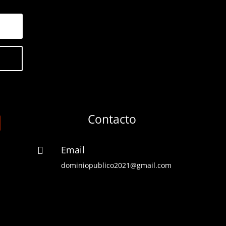
Contacto
Email

dominiopublico2021@gmail.com