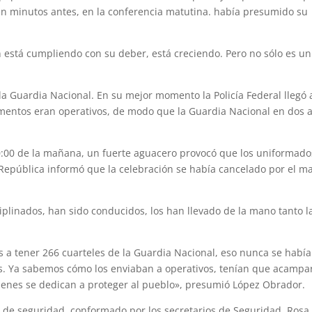
uien minutos antes, en la conferencia matutina. había presumido su
 está cumpliendo con su deber, está creciendo. Pero no sólo es u
a Guardia Nacional. En su mejor momento la Policía Federal llegó 
lementos eran operativos, de modo que la Guardia Nacional en dos 
0:00 de la mañana, un fuerte aguacero provocó que los uniformado
República informó que la celebración se había cancelado por el mal
plinados, han sido conducidos, los han llevado de la mano tanto la
 a tener 266 cuarteles de la Guardia Nacional, eso nunca se había
es. Ya sabemos cómo los enviaban a operativos, tenían que acampar 
ienes se dedican a proteger al pueblo», presumió López Obrador.
 de seguridad, conformado por los secretarios de Seguridad, Rosa 