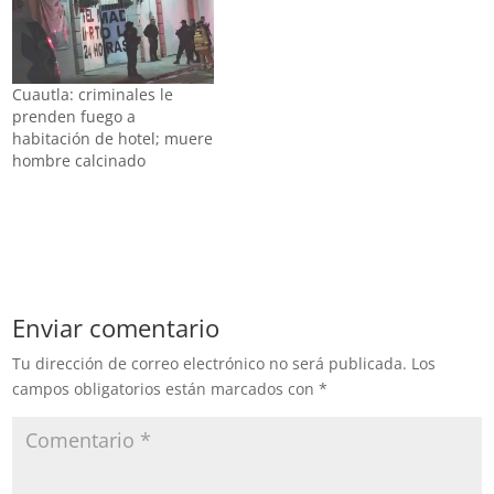
miércoles a un costado de
la Alameda de Cuautla,
Morelos. En la balacera,
que ocurrió alrededor de
Cuautla: criminales le
las 8:00…
prenden fuego a
habitación de hotel; muere
hombre calcinado
Enviar comentario
Tu dirección de correo electrónico no será publicada.
Los
campos obligatorios están marcados con
*