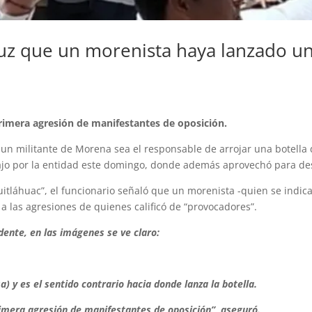
z que un morenista haya lanzado u
rimera agresión de manifestantes de oposición.
un militante de Morena sea el responsable de arrojar una botella 
ajo por la entidad este domingo, donde además aprovechó para de
uitláhuac”, el funcionario señaló que un morenista -quien se indic
 a las agresiones de quienes calificó de “provocadores”.
ente, en las imágenes se ve claro:
a) y es el sentido contrario hacia donde lanza la botella.
rimera agresión de manifestantes de oposición”, aseguró.