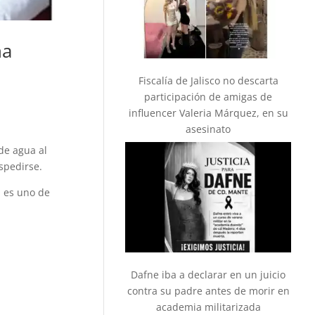
na
Fiscalía de Jalisco no descarta
participación de amigas de
influencer Valeria Márquez, en su
asesinato
de agua al
spedirse.
a es uno de
Dafne iba a declarar en un juicio
contra su padre antes de morir en
academia militarizada