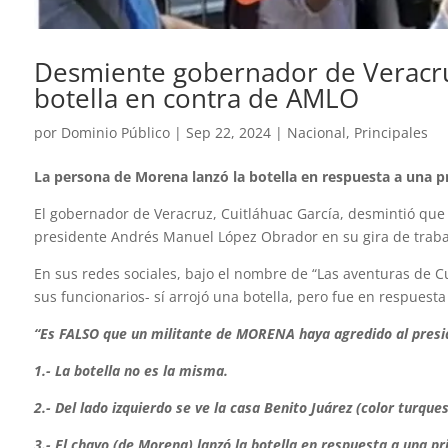
Desmiente gobernador de Veracru
botella en contra de AMLO
por
Dominio Público
|
Sep 22, 2024
|
Nacional
,
Principales
La persona de Morena lanzó la botella en respuesta a una p
El gobernador de Veracruz, Cuitláhuac García, desmintió que 
presidente Andrés Manuel López Obrador en su gira de trab
En sus redes sociales, bajo el nombre de “Las aventuras de C
sus funcionarios- sí arrojó una botella, pero fue en respuesta
“Es FALSO que un militante de MORENA haya agredido al presid
1.- La botella no es la misma.
2.- Del lado izquierdo se ve la casa Benito Juárez (color turques
3.- El chavo (de Morena) lanzó la botella en respuesta a una p