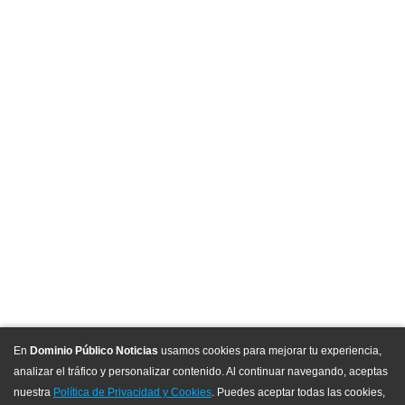
dominiopublico2021@gmail.com
¿Quiénes somos?
Directorio
Aviso de Privacidad
Anúnciate
© Dominio Público Noticias 2021 / Todos los
derechos reservados
En
Dominio Público Noticias
usamos cookies para mejorar tu experiencia,
analizar el tráfico y personalizar contenido. Al continuar navegando, aceptas
nuestra
Política de Privacidad y Cookies
. Puedes aceptar todas las cookies,