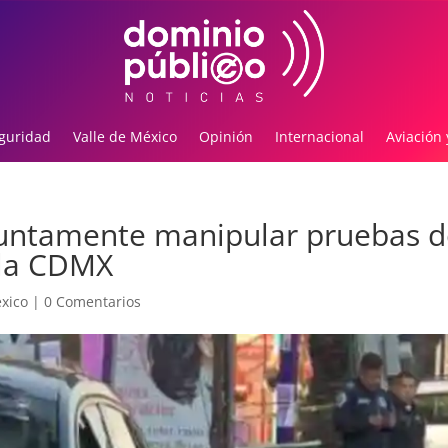
guridad
Valle de México
Opinión
Internacional
Aviación 
esuntamente manipular pruebas d
 la CDMX
xico
|
0 Comentarios