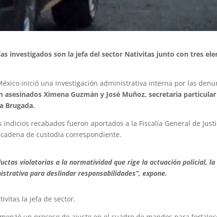
s investigados son la jefa del sector Nativitas junto con tres e
éxico inició una investigación administrativa interna por las denu
n asesinados Ximena Guzmán y José Muñoz, secretaria particular
ra Brugada.
s indicios recabados fueron aportados a la Fiscalía General de Justi
a cadena de custodia correspondiente.
tas violatorias a la normatividad que rige la actuación policial, la
istrativa para deslindar responsabilidades”, expone.
itas la jefa de sector.
 comenzó un proceso de ajuste en el cuadro de mandos para fortalec