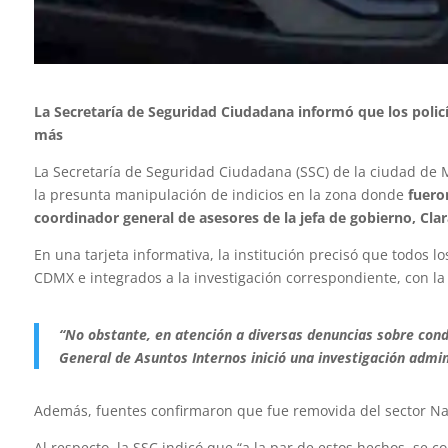
La Secretaría de Seguridad Ciudadana informó que los policía
más
La Secretaría de Seguridad Ciudadana (SSC) de la ciudad de M
la presunta manipulación de indicios en la zona donde
fuero
coordinador general de asesores de la jefa de gobierno, Cla
En una tarjeta informativa, la institución precisó que todos lo
CDMX e integrados a la investigación correspondiente, con l
“No obstante, en atención a diversas denuncias sobre conduc
General de Asuntos Internos inició una investigación admin
Además, fuentes confirmaron que fue removida del sector Nativ
Al respecto, la SSC indicó que “a la par de estos hechos, se