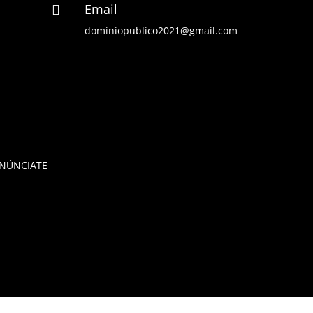
Email

dominiopublico2021@gmail.com
NÚNCIATE